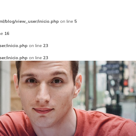
l/blog/view_user/inicio.php
on line
5
ne
16
er/inicio.php
on line
23
er/inicio.php
on line
23