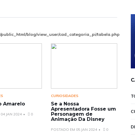
public_html/blog/view_user/cad_categoria_pi/tabela.php
C
ES
CURIOSIDADES
T
o Amarelo
Se a Nossa
Apresentadora Fosse um
C
Personagem de
04 JAN 2024
0
Animação Da Disney
D
POSTADO EM 05 JAN 2024
0