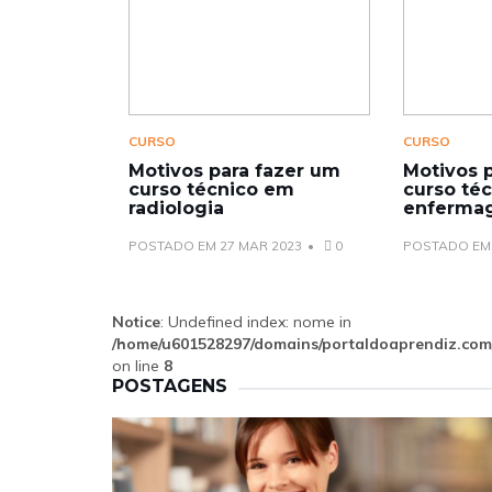
CURSO
CURSO
Motivos para fazer um
Motivos 
curso técnico em
curso té
radiologia
enferma
POSTADO EM 27 MAR 2023
0
POSTADO EM 
Notice
: Undefined index: nome in
/home/u601528297/domains/portaldoaprendiz.com/
on line
8
POSTAGENS