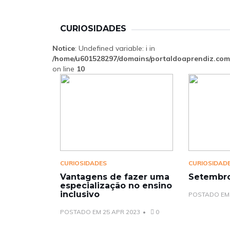
CURIOSIDADES
Notice
: Undefined variable: i in
/home/u601528297/domains/portaldoaprendiz.com/
on line
10
CURIOSIDADES
CURIOSIDAD
Vantagens de fazer uma
Setembr
especialização no ensino
inclusivo
POSTADO EM 
POSTADO EM 25 APR 2023
0