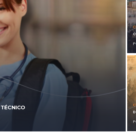
C
C
P
C
 TÉCNICO
D
P