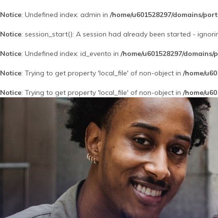
Notice
: Undefined index: admin in
/home/u601528297/domains/port
Notice
: session_start(): A session had already been started - ignori
Notice
: Undefined index: id_evento in
/home/u601528297/domains/po
Notice
: Trying to get property 'local_file' of non-object in
/home/u60
Notice
: Trying to get property 'local_file' of non-object in
/home/u60