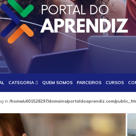
AL
CATEGORIA
QUEM SOMOS
PARCEIROS
CURSOS
CO
ng in
/home/u601528297/domains/portaldoaprendiz.com/public_htm