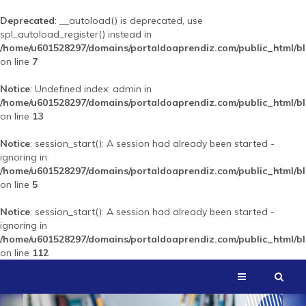
Deprecated
: __autoload() is deprecated, use
spl_autoload_register() instead in
/home/u601528297/domains/portaldoaprendiz.com/public_html/b
on line
7
Notice
: Undefined index: admin in
/home/u601528297/domains/portaldoaprendiz.com/public_html/b
on line
13
Notice
: session_start(): A session had already been started -
ignoring in
/home/u601528297/domains/portaldoaprendiz.com/public_html/bl
on line
5
Notice
: session_start(): A session had already been started -
ignoring in
/home/u601528297/domains/portaldoaprendiz.com/public_html/bl
on line
112