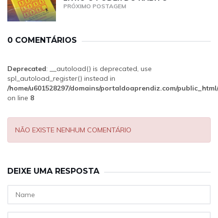
PRÓXIMO POSTAGEM
0 COMENTÁRIOS
Deprecated
: __autoload() is deprecated, use
spl_autoload_register() instead in
/home/u601528297/domains/portaldoaprendiz.com/public_html
on line
8
NÃO EXISTE NENHUM COMENTÁRIO
DEIXE UMA RESPOSTA