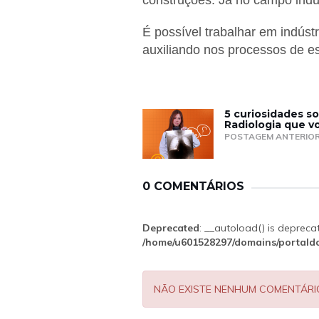
construções. Já no campo indu
É possível trabalhar em indúst
auxiliando nos processos de est
5 curiosidades s
Radiologia que v
POSTAGEM ANTERIO
0 COMENTÁRIOS
Deprecated
: __autoload() is depreca
/home/u601528297/domains/portaldo
NÃO EXISTE NENHUM COMENTÁRI