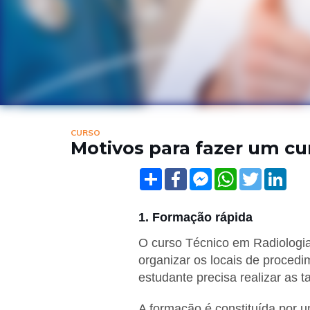
CURSO
Motivos para fazer um cu
Share
Facebook
Facebook
WhatsApp
Twitter
Linke
Messenger
1. Formação rápida
O curso Técnico em Radiologia
organizar os locais de procedi
estudante precisa realizar as t
A formação é constituída por 