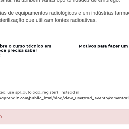
strial, há também várias oportunidades de emprego.
rias de equipamentos radiológicos e em indústrias farmac
erilização que utilizam fontes radioativas.
obre o curso técnico em
Motivos para fazer um
ocê precisa saber
R
ted, use spl_autoload_register() instead in
aprendiz.com/public_html/blog/view_user/cad_evento/comentar
O