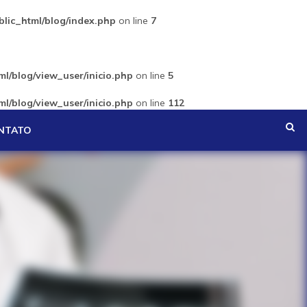
lic_html/blog/index.php
on line
7
l/blog/view_user/inicio.php
on line
5
l/blog/view_user/inicio.php
on line
112
NTATO