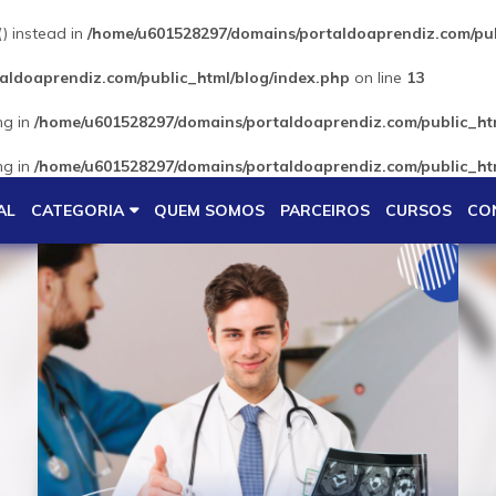
() instead in
/home/u601528297/domains/portaldoaprendiz.com/pub
aldoaprendiz.com/public_html/blog/index.php
on line
13
ng in
/home/u601528297/domains/portaldoaprendiz.com/public_htm
ng in
/home/u601528297/domains/portaldoaprendiz.com/public_htm
AL
CATEGORIA
QUEM SOMOS
PARCEIROS
CURSOS
CO